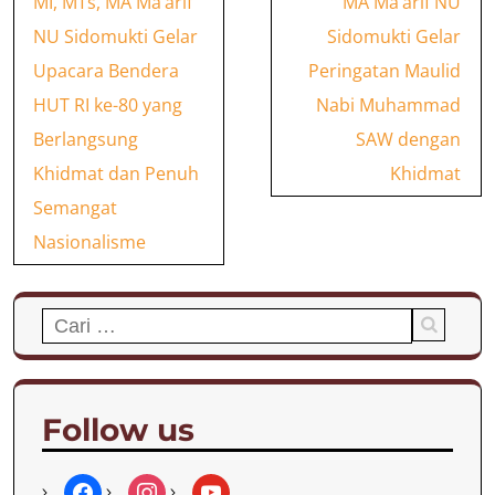
MI, MTs, MA Ma’arif
MA Ma’arif NU
pos
NU Sidomukti Gelar
Sidomukti Gelar
Upacara Bendera
Peringatan Maulid
HUT RI ke-80 yang
Nabi Muhammad
Berlangsung
SAW dengan
Khidmat dan Penuh
Khidmat
Semangat
Nasionalisme
Cari
untuk:
Follow us
f
i
y