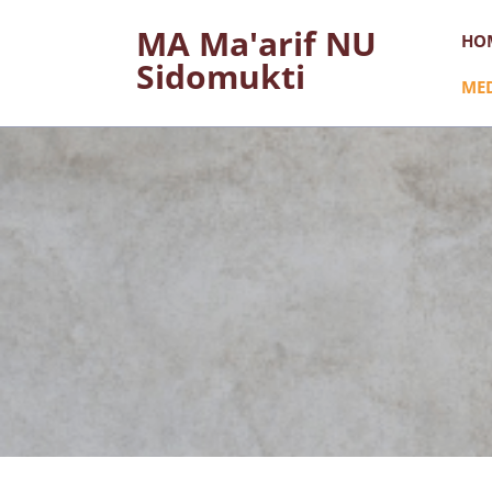
Skip
MA Ma'arif NU
HO
to
Sidomukti
content
ME
(Press
Enter)