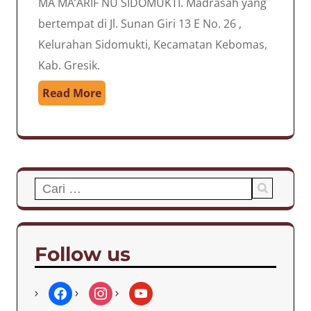
MA MA’ARIF NU SIDOMUKTI. Madrasah yang
bertempat di Jl. Sunan Giri 13 E No. 26 ,
Kelurahan Sidomukti, Kecamatan Kebomas,
Kab. Gresik.
Read More
Cari
untuk:
Follow us
f
i
y