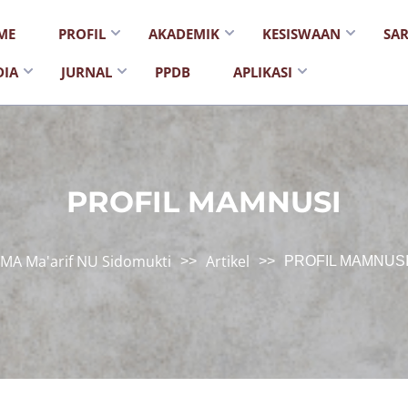
ME
PROFIL
AKADEMIK
KESISWAAN
SA
DIA
JURNAL
PPDB
APLIKASI
PROFIL MAMNUSI
MA Ma'arif NU Sidomukti
Artikel
>>
>>
PROFIL MAMNUS