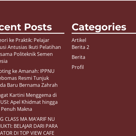
cent Posts
Categories
eori ke Praktik: Pelajar
Artikel
i Antusias Ikuti Pelatihan
Berita 2
rsama Politeknik Semen
Berita
esia
Profil
Voting ke Amanah: IPPNU
ebomas Resmi Tunjuk
da Baru Bernama Zahrah
gat Kartini Menggema di
SI: Apel Khidmat hingga
h Penuh Makna
G CLASS MA MA’ARIF NU
UKTI: BELAJAR DARI PARA
RATOR DI TOP VIEW CAFE