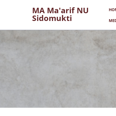
Skip
MA Ma'arif NU
HO
to
Sidomukti
content
ME
(Press
Enter)