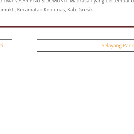
yakni MA MA’ARIF NU SIDOMUKTI. Madrasah yang bertempat d
Sidomukti, Kecamatan Kebomas, Kab. Gresik.
ti
Selayang Pan