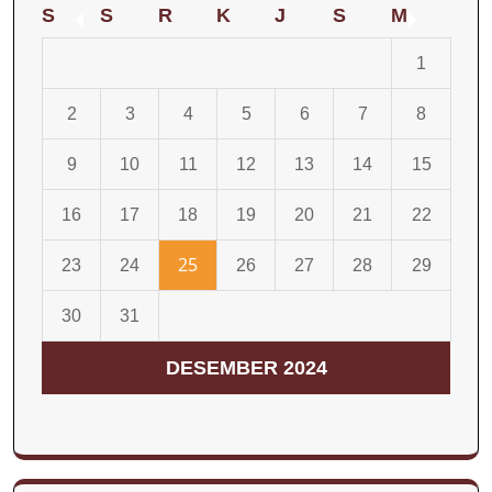
o
r
e
S
S
R
K
J
S
M
k
a
1
m
2
3
4
5
6
7
8
9
10
11
12
13
14
15
16
17
18
19
20
21
22
25
23
24
26
27
28
29
30
31
DESEMBER 2024