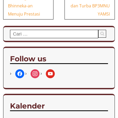
pos
Bhinneka-an
dan Turba BP3MNU
Menuju Prestasi
YAMSI
Cari
untuk:
Follow us
f
i
y
a
n
o
c
s
u
e
t
t
Kalender
b
a
u
o
g
b