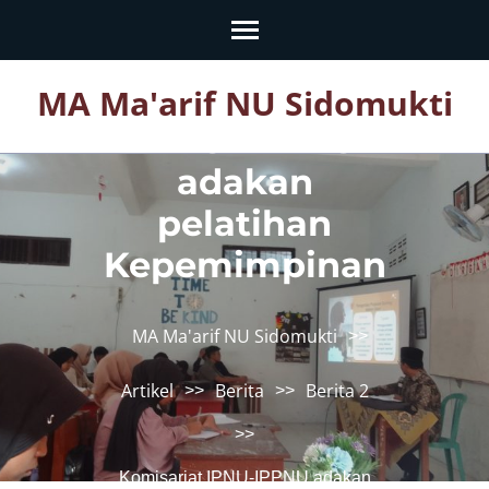
Skip
to
content
Komisariat
MA Ma'arif NU Sidomukti
(Press
IPNU-IPPNU
Enter)
adakan
pelatihan
Kepemimpinan
MA Ma'arif NU Sidomukti
>>
Artikel
Berita
Berita 2
>>
>>
>>
Komisariat IPNU-IPPNU adakan