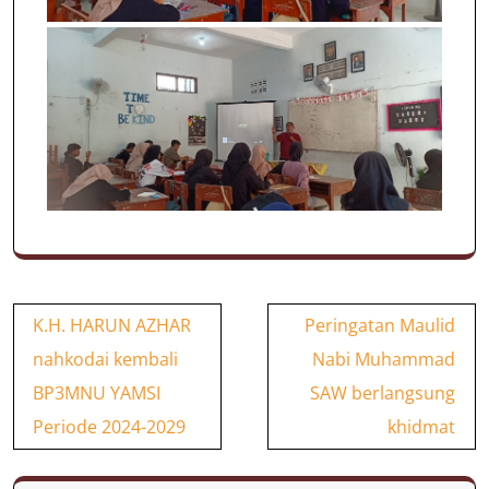
Navigasi
K.H. HARUN AZHAR
Peringatan Maulid
pos
nahkodai kembali
Nabi Muhammad
BP3MNU YAMSI
SAW berlangsung
Periode 2024-2029
khidmat