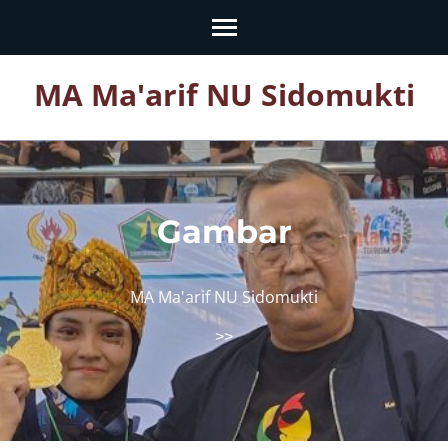
Skip
to
content
MA Ma'arif NU Sidomukti
(Press
Enter)
Gambar
MA Ma'arif NU Sidomukti
>>